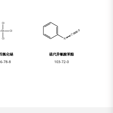
代异氰酸苯酯
N，N-二异丙基乙胺
03-72-0
7087-68-5