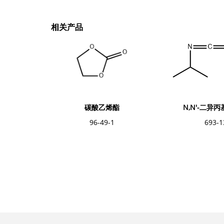
相关产品
烯酯
N,N'-二异丙基碳二亚胺
四
1
693-13-0
123