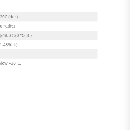
20C (dec)
 °C(lit.)
/mL at 20 °C(lit.)
.433(lit.)
elow +30°C.