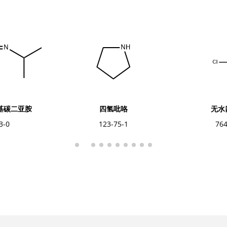
氢吡咯
无水四氯化锡
硫
-75-1
7646-78-8
1